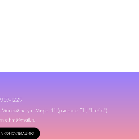
 907-1229
-Мансийск, ул. Мира 41 (рядом с ТЦ "Небо")
enie.hm@mail.ru
НА КОНСУЛЬТАЦИЮ