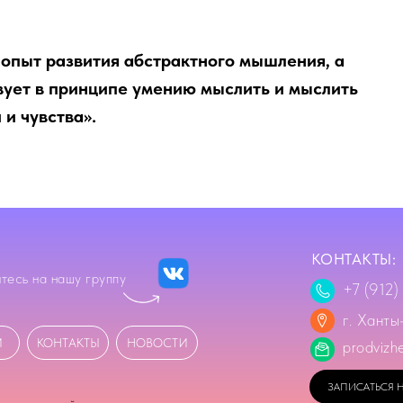
 опыт развития абстрактного мышления, а
вует в принципе умению мыслить и мыслить
 и чувства».
КОНТАКТЫ:
тесь на нашу группу
+7 (912)
г. Ханты
И
КОНТАКТЫ
НОВОСТИ
prodvizh
ЗАПИСАТЬСЯ 